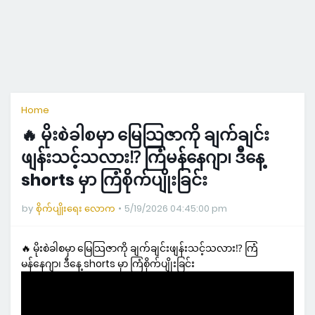
Home
🔥 မိုးစဲခါစမှာ မြေသြဇာကို ချက်ချင်း
ဖျန်းသင့်သလား⁉️ ကြံမန်နေဂျာ၊ ဒီနေ့
shorts မှာ ကြံစိုက်ပျိုးခြင်း
by
စိုက်ပျိုးရေး လောက
5/19/2026 04:45:00 pm
🔥 မိုးစဲခါစမှာ မြေသြဇာကို ချက်ချင်းဖျန်းသင့်သလား⁉️ ကြံ
မန်နေဂျာ၊ ဒီနေ့ shorts မှာ ကြံစိုက်ပျိုးခြင်း