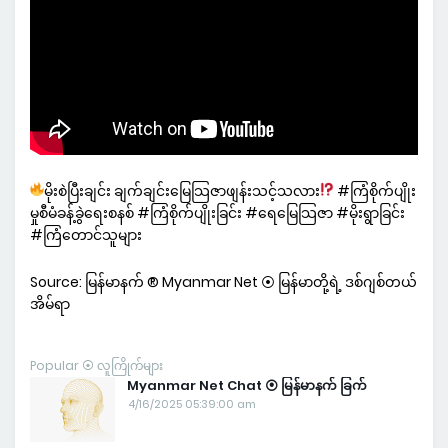
မိုးစဲပြီးချင်း ချက်ချင်းမြေသြဇာဖျန်းသင့်သလား
#ကြံစိုက်ပျိုး
မှုစီမံခန့်ခွဲရေးစနစ် #ကြံစိုက်ပျိုးခြင်း #ရေမြေသြဇာ #မိုးရွာခြင်း
#ကြံတောင်သူများ
Source: မြန်မာနက် ® Myanmar Net ⦿ မြန်မာတို့ရဲ့ ဒစ်ဂျစ်တယ်
အိမ်ရာ
Popular ⦿ လူကြိုက်များ
Myanmar Net Chat ⦿ မြန်မာနက် ခြက်
4/16/2025 05:39:00 am