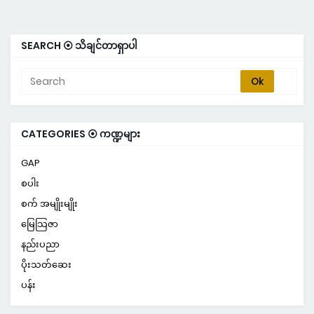
SEARCH ⦿ သိချင်တာရှာပါ
CATEGORIES ⦿ ကဏ္ဍများ
GAP
စပါး
စက် အမျိုးမျိုး
မြေသြဇာ
နည်းပညာ
ပိုးသတ်ဆေး
ပန်း