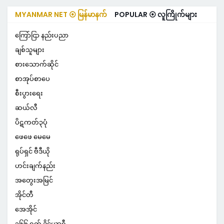
MYANMAR NET ⦿ မြန်မာနက်
POPULAR ⦿ လူကြိုက်များ
ကြော်ငြာ နည်းပညာ
ချစ်သူများ
စားသောက်ဆိုင်
စာအုပ်စာပေ
စီးပွားရေး
ဆယ်လီ
ပိဋကတ်၃ပုံ
ဖေဖေ မေမေ
ရုပ်ရှင် ဗီဒီယို
ဟင်းချက်နည်း
အတွေးအမြင်
အိုင်တီ
အေအိုင်
၃၆၆ ရက် ဒိုင်ယာရီ