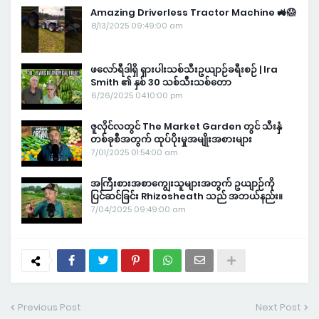
Amazing Driverless Tractor Machine 🚜😱
8/13/2025 09:49:00 am
ဖလော်ရီဒါရှိ ရှားပါးသစ်သီးဥယျာဉ်ခရီးစဉ် | Ira
Smith ၏ နှစ် 30 သစ်သီးသစ်တော
6/26/2025 04:10:00 pm
ဇူလိုင်လတွင် The Market Garden တွင် သီးနှံ
တစ်ခုစီအတွက် ထုပ်ပိုးမှုအမျိုးအစားများ
7/01/2025 01:54:00 am
အကြီးစားအစာကျွေးသူများအတွက် ဥယျာဉ်ကို
ပြင်ဆင်ခြင်း Rhizosheath သည် အဘယ်နည်း။
7/04/2025 09:49:00 am
Previous Post
Next Post