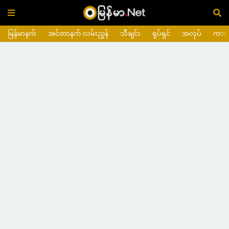
မြန်မာနက်
အင်တာနက် လမ်းညွှန်
သီချင်း
ရုပ်ရှင်
အလုပ်
ကား