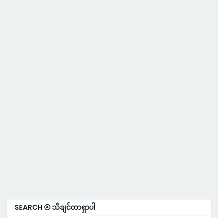
SEARCH ⦿ သိချင်တာရှာပါ