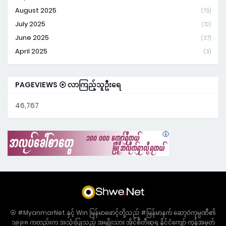
August 2025
(73)
July 2025
(72)
June 2025
(37)
April 2025
(3)
PAGEVIEWS ⦿ လာကြည့်သူဦးရေ
46,767
⦿ #MyanmarNet နှင့် Win မြန်မာဖောင့်တို့သည် #မြန်မာနက် ဆော့ဝဲကုမ္ပဏီ၏
၁၉၉၈ ကတည်းက အသုံးပြုသည့် အမျိုးသား အိုင်စီတီဆုရ နိုင်ငံကျော် ကုန်အမှတ်