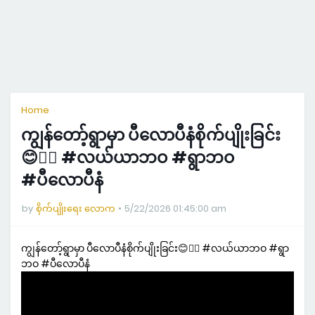
Home
ကျွန်တော့်ရွာမှာ ပီလောပီနံစိုက်ပျိုးခြင်း
😊👍🏼 #လယ်ယာဘဝ #ရွာဘဝ
#ပီလောပီနံ
by
စိုက်ပျိုးရေး လောက
5/22/2026 01:45:00 am
ကျွန်တော့်ရွာမှာ ပီလောပီနံစိုက်ပျိုးခြင်း😊👍🏼 #လယ်ယာဘဝ #ရွာ
ဘဝ #ပီလောပီနံ