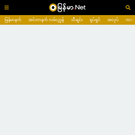
မြန်မာနက်
အင်တာနက် လမ်းညွှန်
သီချင်း
ရုပ်ရှင်
အလုပ်
ကား