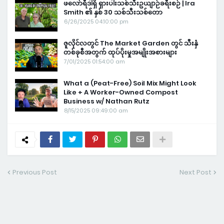
ဖလော်ရီဒါရှိ ရှားပါးသစ်သီးဥယျာဉ်ခရီးစဉ် | Ira
Smith ၏ နှစ် 30 သစ်သီးသစ်တော
6/26/2025 04:10:00 pm
ဇူလိုင်လတွင် The Market Garden တွင် သီးနှံ
တစ်ခုစီအတွက် ထုပ်ပိုးမှုအမျိုးအစားများ
7/01/2025 01:54:00 am
What a (Peat-Free) Soil Mix Might Look
Like + A Worker-Owned Compost
Business w/ Nathan Rutz
8/15/2025 09:49:00 am
Previous Post
Next Post