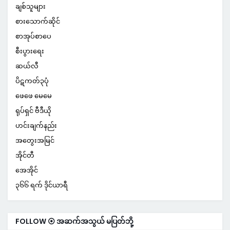
ချစ်သူများ
စားသောက်ဆိုင်
စာအုပ်စာပေ
စီးပွားရေး
ဆယ်လီ
ပိဋကတ်၃ပုံ
ဖေဖေ မေမေ
ရုပ်ရှင် ဗီဒီယို
ဟင်းချက်နည်း
အတွေးအမြင်
အိုင်တီ
အေအိုင်
၃၆၆ ရက် ဒိုင်ယာရီ
FOLLOW ⦿ အဆက်အသွယ် မပြတ်ဘို့