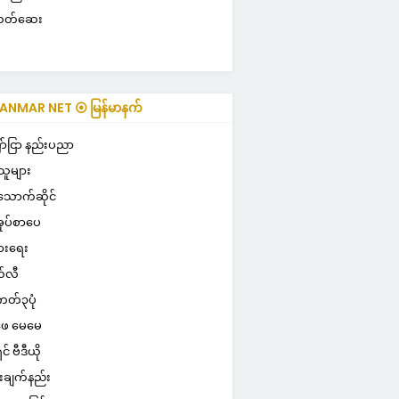
းသတ်ဆေး
NMAR NET ⦿ မြန်မာနက်
ULAR ⦿ လူကြိုက်များ
ာ်ငြာ နည်းပညာ
သူများ
သောက်ဆိုင်
ုပ်စာပေ
ွားရေး
်လီ
ကတ်၃ပုံ
ေ မေမေ
ှင် ဗီဒီယို
းချက်နည်း