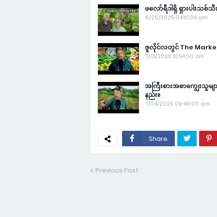
ဖလော်ရီဒါရှိ ရှားပါးသစ်
6/26/2025 04:10:00 pm
ဇူလိုင်လတွင် The Market 
7/01/2025 01:54:00 am
အကြီးစားအစာကျွေးသူမျ
နည်း။
7/04/2025 09:49:00 am
Share
Previous Post