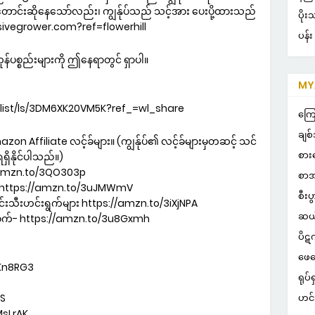
ာင်းဆိုနေသော်လည်း၊ ကျွန်ုပ်သည် သင့်အား ပေးပို့ထားသည်
ပို
ssivegrower.com?ref=flowerhill
ပန်း
န်ပစ္စည်းများကို ဤနေရာတွင် ရှာပါ။
MYA
POP
list/ls/3DM6XK20VM5K?ref_=wl_share
ကြေ
ချစ်
mazon Affiliate လင့်ခ်များ။ (ကျွန်ုပ်၏ လင့်ခ်များမှတဆင့် သင်
စား
ရရှိနိုင်ပါသည်။)
://amzn.to/3QO303p
စာအ
d https://amzn.to/3uJMWmV
စီးပ
ဟင်းသီးဟင်းရွက်များ https://amzn.to/3iXjNPA
ဆယ
်းစက်- https://amzn.to/3u8Gxmh
ပိဋ
ဖေဖ
3Kn8RG3
ရုပ်ရ
ဟင်
DS
MsLrAK