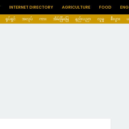
T
INTERNET DIRECTORY
AGRICULTURE
FOOD
ENG
ရုပ်ရှင်
အလုပ်
ကား
အိမ်ခြံမြေ
နည်းပညာ
လူမှု
စီးပွား