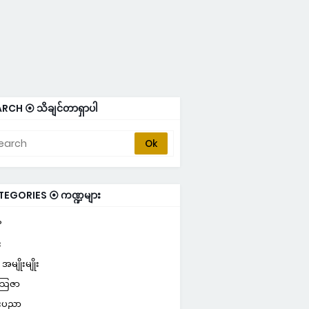
RCH ⦿ သိချင်တာရှာပါ
TEGORIES ⦿ ကဏ္ဍများ
P
း
အမျိုးမျိုး
သြဇာ
းပညာ