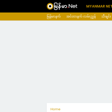
MYANMAR NE
မြန်မာနက်
အင်တာနက် လမ်းညွှန်
သီချင်း
Home