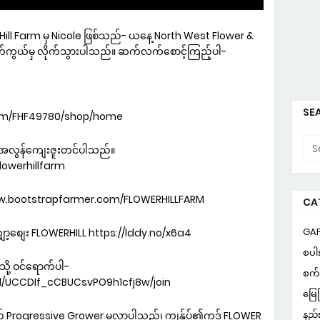
r Hill Farm မှ Nicole ဖြစ်သည်- ယနေ့ North West Flower &
ာက်ကွယ်မှ လိုက်သွားပါသည်။ ဆက်လက်စောင့်ကြည့်ပါ-
SEA
com/FHF49780/shop/home
က် အလွန်ကျေးဇူးတင်ပါသည်။
owerhillfarm
www.bootstrapfarmer.com/FLOWERHILLFARM
CA
GA
ျှော့စျေး FLOWERHILL https://lddy.no/x6a4
စပါ
သို့ ဝင်ရောက်ပါ-
စက် 
l/UCCDIf_cCBUCsvPO9h1cfj8w/join
မြေ
နည်
ည် Progressive Grower မှလာပါသည်၊ ကျွန်ုပ်၏ကုဒ် FLOWER