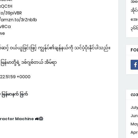
အတွ
vxQCtH
အိုင
to/39piVBR
အေအ
://amzn.to/3rZnb1b
zv8Ca
၃၆၆ 
Gwe
့် ဝယ်ယူခြင်းဖြင့် ကျွန်ုပ်၏ချန်နယ်ကို သင်ပံ့ပိုးနိုင်ပါသည်။
FO
်မာတို့ရဲ့ ဒစ်ဂျစ်တယ် အိမ်ရာ
22:51:59 +0000
ြန်မာနက် ခြက်
လအလ
Jul
Jun
ractor Machine 🚜😱
May
Apr