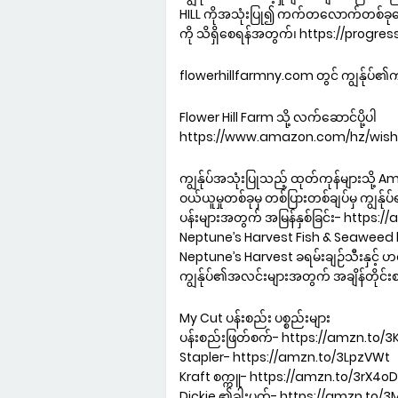
HILL ကိုအသုံးပြု၍ ကက်တလောက်တစ်ခုတေ
ကို သိရှိစေရန်အတွက်၊ https://progre
flowerhillfarmny.com တွင် ကျွန်ုပ်၏ကု
Flower Hill Farm သို့ လက်ဆောင်ပို့ပါ
https://www.amazon.com/hz/wish
ကျွန်ုပ်အသုံးပြုသည့် ထုတ်ကုန်များသို့ A
ဝယ်ယူမှုတစ်ခုမှ တစ်ပြားတစ်ချပ်မှ ကျွန်ုပ်
ပန်းများအတွက် အမြန်နှစ်ခြင်း- https
Neptune’s Harvest Fish & Seawee
Neptune’s Harvest ခရမ်းချဉ်သီးနှင့် 
ကျွန်ုပ်၏အလင်းများအတွက် အချိန်တိုင
My Cut ပန်းစည်း ပစ္စည်းများ
ပန်းစည်းဖြတ်စက်- https://amzn.to/
Stapler- https://amzn.to/3LpzVWt
Kraft စက္ကူ- https://amzn.to/3rX4o
Dickie ၏ခါးပတ်- https://amzn.to/3