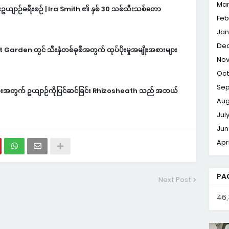
Mar
သီးဥယျာဉ်ခရီးစဉ် | Ira Smith ၏ နှစ် 30 သစ်သီးသစ်တော
Feb
Jan
De
Garden တွင် သီးနှံတစ်ခုစီအတွက် ထုပ်ပိုးမှုအမျိုးအစားများ
No
Oct
Sep
ားအတွက် ဥယျာဉ်ကိုပြင်ဆင်ခြင်း Rhizosheath သည် အဘယ်
Aug
Jul
Jun
Apr
PA
Next Post
46