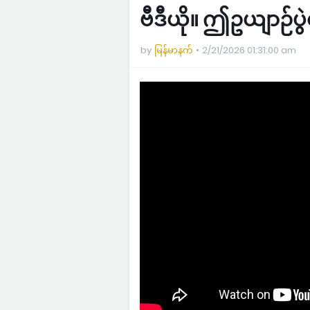
ဗီဒီယို။ ဤဥယျာဉ်ပ
by
မြန်မာနက်
2/21/2026 01:31:00 am