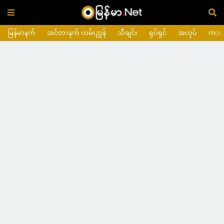
မြန်မာနက်
အင်တာနက် လမ်းညွှန်
သီချင်း
ရုပ်ရှင်
အလုပ်
ကား