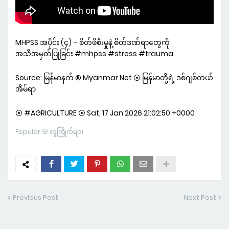
MHPSS အပိုင်း (၄) – စိတ်ဖိစီးမှုနဲ့ စိတ်ဒဏ်ရာတွေကို
အသိအမှတ်ပြုခြင်း #mhpss #stress #trauma
Source: မြန်မာနက် ® Myanmar Net ⦿ မြန်မာတို့ရဲ့ ဒစ်ဂျစ်တယ်
အိမ်ရာ
⦿ #AGRICULTURE ⦿ Sat, 17 Jan 2026 21:02:50 +0000
Popular ⦿ လူကြိုက်များ
Previous Post
Next Post