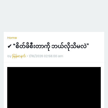
Home
✔ “စိတ်ဖိစီးတာကို ဘယ်လိုသိမလဲ”
by
မြန်မာနက်
1/18/2026 02:58:00 am