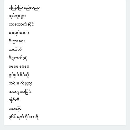
ကြော်ငြာ နည်းပညာ
ချစ်သူများ
စားသောက်ဆိုင်
စာအုပ်စာပေ
စီးပွားရေး
ဆယ်လီ
ပိဋကတ်၃ပုံ
ဖေဖေ မေမေ
ရုပ်ရှင် ဗီဒီယို
ဟင်းချက်နည်း
အတွေးအမြင်
အိုင်တီ
အေအိုင်
၃၆၆ ရက် ဒိုင်ယာရီ