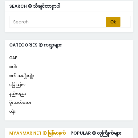
SEARCH ⦿ သိချင်တာရှာပါ
CATEGORIES ⦿ ကဏ္ဍများ
GAP
စပါး
စက် အမျိုးမျိုး
မြေသြဇာ
နည်းပညာ
ပိုးသတ်ဆေး
ပန်း
MYANMAR NET ⦿ မြန်မာနက်
POPULAR ⦿ လူကြိုက်များ