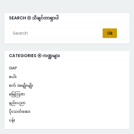
SEARCH ⦿ သိချင်တာရှာပါ
CATEGORIES ⦿ ကဏ္ဍများ
GAP
စပါး
စက် အမျိုးမျိုး
မြေသြဇာ
နည်းပညာ
ပိုးသတ်ဆေး
ပန်း