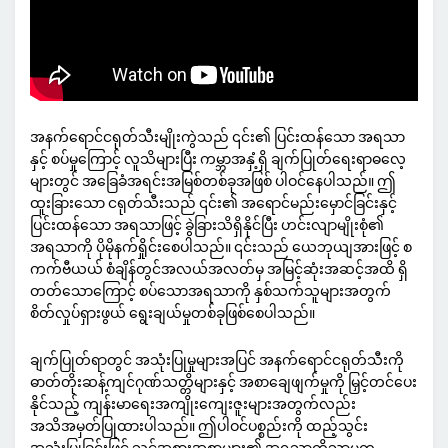
အနက်ရောင်ငရုတ်သီးမျိုးကွဲသည် ၎င်း၏ ပြင်းထန်သော အရသာ
နှင့် စပ်မှုကြောင့် လူသိများပြီး ကမ္ဘာအနှံ့ရှိ ချက်ပြုတ်ရေးရာဓလေ့
များတွင် အခြေခံအရင်းအမြစ်တစ်ခုအဖြစ် ပါဝင်နေပါသည်။ ဤ
ထူးခြားသော ငရုတ်သီးသည် ၎င်း၏ အရောင်မည်းမှောင်ခြင်းနှင့်
ပြင်းထန်သော အရသာဖြင့် ခွဲခြားသိရှိနိုင်ပြီး ဟင်းလျာမျိုးစုံ၏
အရသာကို ပိုမိုနက်ရှိုင်းစေပါသည်။ ၎င်းသည် ယေဘုယျအားဖြင့် စ
ကက်ဗီယယ် စံချိန်တွင်အလယ်အလတ်မှ အမြင့်ဆုံးအဆင့်အထိ ရှိ
တတ်သောကြောင့် စပ်သောအရသာကို နှစ်သက်သူများအတွက်
စိတ်လှုပ်ရှားဖွယ် ရွေးချယ်မှုတစ်ခုဖြစ်စေပါသည်။
ချက်ပြုတ်ရာတွင် အသုံးပြုမှုများအပြင် အနက်ရောင်ငရုတ်သီးကို
ဓာတ်တိုးဆန့်ကျင်ဂုဏ်သတ္တိများနှင့် အစာချေဖျက်မှုကို မြှင့်တင်ပေး
နိုင်သည့် ကျန်းမာရေးအကျိုးကျေးဇူးများအတွက်လည်း
အသိအမှတ်ပြုထားပါသည်။ ဤပါဝင်ပစ္စည်းကို ထည့်သွင်း