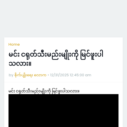
Home
မင်း ငရုတ်သီးမည်းမျိုးကို မြင်ဖူးပါ
သလား။
by
စိုက်ပျိုးရေး လောက
12/31/2025 12:45:00 am
မင်း ငရုတ်သီးမည်းမျိုးကို မြင်ဖူးပါသလား။