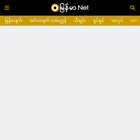
မြန်မာနက်
အင်တာနက် လမ်းညွှန်
သီချင်း
ရုပ်ရှင်
အလုပ်
ကား