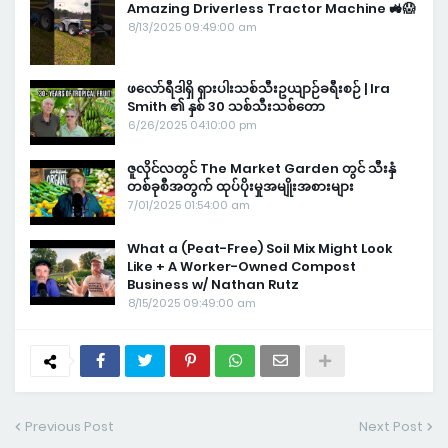
Amazing Driverless Tractor Machine 🚜😱
8/13/2025 09:49:00 am
ဖလော်ရီဒါရှိ ရှားပါးသစ်သီးဥယျာဉ်ခရီးစဉ် | Ira
Smith ၏ နှစ် 30 သစ်သီးသစ်တော
6/26/2025 04:10:00 pm
ဇူလိုင်လတွင် The Market Garden တွင် သီးနှံ
တစ်ခုစီအတွက် ထုပ်ပိုးမှုအမျိုးအစားများ
7/01/2025 01:54:00 am
What a (Peat-Free) Soil Mix Might Look
Like + A Worker-Owned Compost
Business w/ Nathan Rutz
8/15/2025 09:49:00 am
Previous Post
Next Post