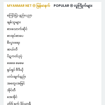
MYANMAR NET ⦿ မြန်မာနက်
POPULAR ⦿ လူကြိုက်များ
ကြော်ငြာ နည်းပညာ
ချစ်သူများ
စားသောက်ဆိုင်
စာအုပ်စာပေ
စီးပွားရေး
ဆယ်လီ
ပိဋကတ်၃ပုံ
ဖေဖေ မေမေ
ရုပ်ရှင် ဗီဒီယို
ဟင်းချက်နည်း
အတွေးအမြင်
အိုင်တီ
အေအိုင်
၃၆၆ ရက် ဒိုင်ယာရီ