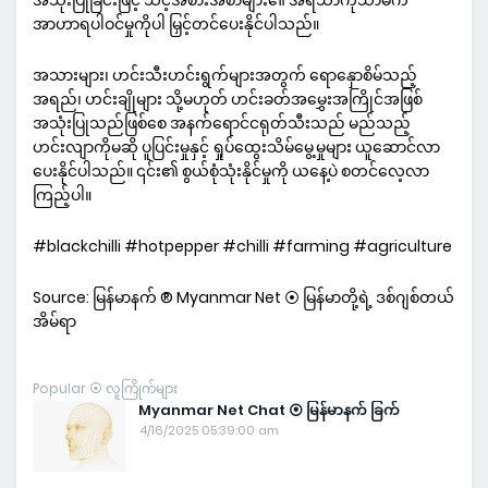
အသုံးပြုခြင်းဖြင့် သင့်အစားအစာများ၏ အရသာကိုသာမက
အာဟာရပါဝင်မှုကိုပါ မြှင့်တင်ပေးနိုင်ပါသည်။
အသားများ၊ ဟင်းသီးဟင်းရွက်များအတွက် ရောနှောစိမ်သည့်
အရည်၊ ဟင်းချိုများ သို့မဟုတ် ဟင်းခတ်အမွှေးအကြိုင်အဖြစ်
အသုံးပြုသည်ဖြစ်စေ အနက်ရောင်ငရုတ်သီးသည် မည်သည့်
ဟင်းလျာကိုမဆို ပူပြင်းမှုနှင့် ရှုပ်ထွေးသိမ်မွေ့မှုများ ယူဆောင်လာ
ပေးနိုင်ပါသည်။ ၎င်း၏ စွယ်စုံသုံးနိုင်မှုကို ယနေ့ပဲ စတင်လေ့လာ
ကြည့်ပါ။
#blackchilli #hotpepper #chilli #farming #agriculture
Source: မြန်မာနက် ® Myanmar Net ⦿ မြန်မာတို့ရဲ့ ဒစ်ဂျစ်တယ်
အိမ်ရာ
Popular ⦿ လူကြိုက်များ
Myanmar Net Chat ⦿ မြန်မာနက် ခြက်
4/16/2025 05:39:00 am