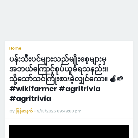
Home
ပန်းသီးပင်များသည်မျိုးစေ့များမှ
အဘယ်ကြောင့်စုပ်ယူခံရသနည်း။
သို့သော်သင်ကြိုးစားခဲ့လျှင်ကော။ 🍎🌱
#wikifarmer #agritrivia
#agritrivia
by
မြန်မာနက်
9/13/2025 09:49:00 pm