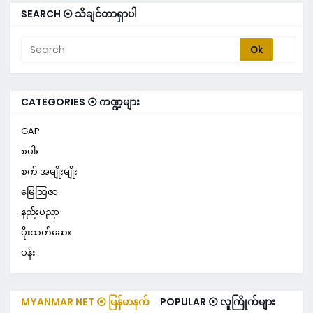
SEARCH ⦿ သိချင်တာရှာပါ
CATEGORIES ⦿ ကဏ္ဍများ
GAP
စပါး
စက် အမျိုးမျိုး
မြေသြဇာ
နည်းပညာ
ပိုးသတ်ဆေး
ပန်း
MYANMAR NET ⦿ မြန်မာနက်
POPULAR ⦿ လူကြိုက်များ