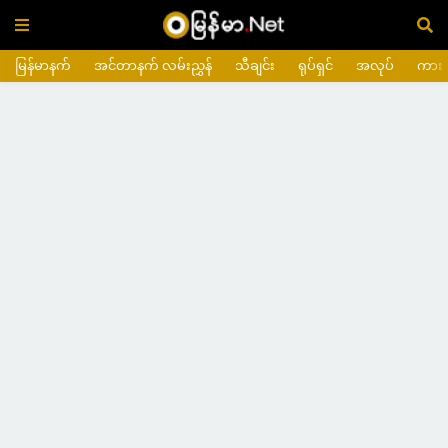
မြန်မာနက်
အင်တာနက် လမ်းညွှန်
သီချင်း
ရုပ်ရှင်
အလုပ်
ကား