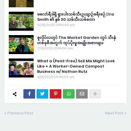
ဖလော်ရီဒါရှိ ရှားပါးသစ်သီးဥယျာဉ်ခရီးစဉ် | Ira
Smith ၏ နှစ် 30 သစ်သီးသစ်တော
6/26/2025 04:10:00 pm
ဇူလိုင်လတွင် The Market Garden တွင် သီးနှံ
တစ်ခုစီအတွက် ထုပ်ပိုးမှုအမျိုးအစားများ
7/01/2025 01:54:00 am
What a (Peat-Free) Soil Mix Might Look
Like + A Worker-Owned Compost
Business w/ Nathan Rutz
8/15/2025 09:49:00 am
Previous Post
Next Post