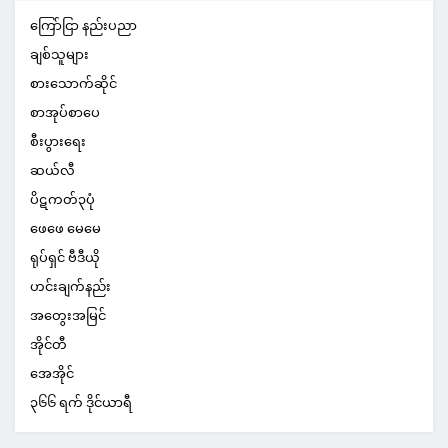
ကြော်ငြာ နည်းပညာ
ချစ်သူများ
စားသောက်ဆိုင်
စာအုပ်စာပေ
စီးပွားရေး
ဆယ်လီ
ပိဋကတ်၃ပုံ
ဖေဖေ မေမေ
ရုပ်ရှင် ဗီဒီယို
ဟင်းချက်နည်း
အတွေးအမြင်
အိုင်တီ
အေအိုင်
၃၆၆ ရက် ဒိုင်ယာရီ