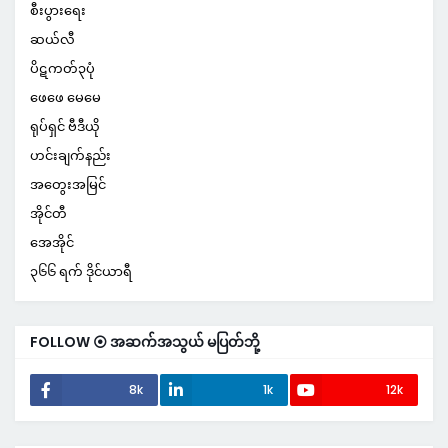
စီးပွားရေး
ဆယ်လီ
ပိဋကတ်၃ပုံ
ဖေဖေ မေမေ
ရုပ်ရှင် ဗီဒီယို
ဟင်းချက်နည်း
အတွေးအမြင်
အိုင်တီ
အေအိုင်
၃၆၆ ရက် ဒိုင်ယာရီ
FOLLOW ⦿ အဆက်အသွယ် မပြတ်ဘို့
8k
1k
12k