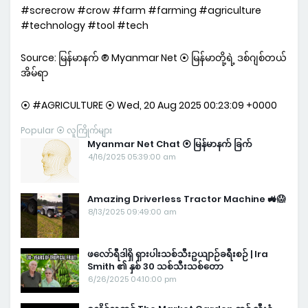
#screcrow #crow #farm #farming #agriculture
#technology #tool #tech
Source: မြန်မာနက် ® Myanmar Net ⦿ မြန်မာတို့ရဲ့ ဒစ်ဂျစ်တယ်
အိမ်ရာ
⦿ #AGRICULTURE ⦿ Wed, 20 Aug 2025 00:23:09 +0000
Popular ⦿ လူကြိုက်များ
Myanmar Net Chat ⦿ မြန်မာနက် ခြက်
4/16/2025 05:39:00 am
Amazing Driverless Tractor Machine 🚜😱
8/13/2025 09:49:00 am
ဖလော်ရီဒါရှိ ရှားပါးသစ်သီးဥယျာဉ်ခရီးစဉ် | Ira
Smith ၏ နှစ် 30 သစ်သီးသစ်တော
6/26/2025 04:10:00 pm