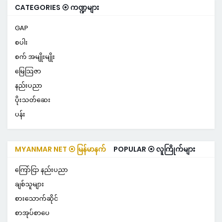
CATEGORIES ⦿ ကဏ္ဍများ
GAP
စပါး
စက် အမျိုးမျိုး
မြေသြဇာ
နည်းပညာ
ပိုးသတ်ဆေး
ပန်း
MYANMAR NET ⦿ မြန်မာနက်
POPULAR ⦿ လူကြိုက်များ
ကြော်ငြာ နည်းပညာ
ချစ်သူများ
စားသောက်ဆိုင်
စာအုပ်စာပေ