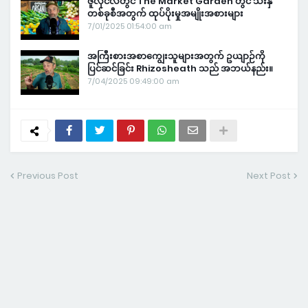
ဇူလိုင်လတွင် The Market Garden တွင် သီးနှံ
တစ်ခုစီအတွက် ထုပ်ပိုးမှုအမျိုးအစားများ
7/01/2025 01:54:00 am
အကြီးစားအစာကျွေးသူများအတွက် ဥယျာဉ်ကို
ပြင်ဆင်ခြင်း Rhizosheath သည် အဘယ်နည်း။
7/04/2025 09:49:00 am
Previous Post
Next Post