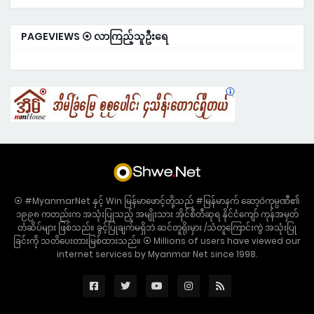
PAGEVIEWS ⦿ လာကြည့်သူဦးရေ
⦿ #MyanmarNet နှင့် Win မြန်မာဖောင့်တို့သည် #မြန်မာနက် ဆော့ဝဲကုမ္ပဏီ၏
၁၉၉၈ ကတည်းက အသုံးပြုသည့် အမျိုးသား အိုင်စီတီဆုရ နိုင်ငံကျော် ကုန်အမှတ်
တံဆိပ်များ ဖြစ်သည်။ ခွင့်ပြုချက်မရှိဘဲ ဆင်တူရိုးမှား /သံတူကြောင်းကွဲ အသုံးပြု
ခြင်းကို သတိပေးတားမြစ်ထားသည်။ ⦿ Millions of users have viewed our
internet services by Myanmar Net since 1998.