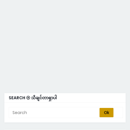
SEARCH ⦿ သိချင်တာရှာပါ