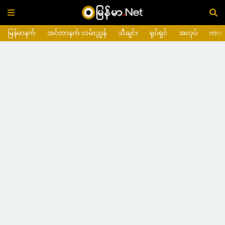
မြန်မာနက်
အင်တာနက် လမ်းညွှန်
သီချင်း
ရုပ်ရှင်
အလုပ်
ကား