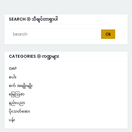
SEARCH ⦿ သိချင်တာရှာပါ
CATEGORIES ⦿ ကဏ္ဍများ
GAP
စပါး
စက် အမျိုးမျိုး
မြေသြဇာ
နည်းပညာ
ပိုးသတ်ဆေး
ပန်း