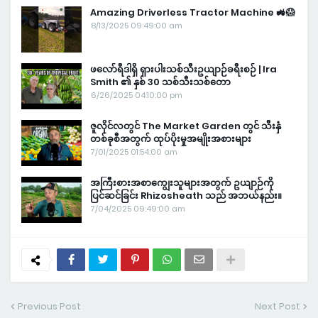
Amazing Driverless Tractor Machine 🚜😱
8/13/2025 09:49:00 am
ဖလော်ရီဒါရှိ ရှားပါးသစ်သီးဥယျာဉ်ခရီးစဉ် | Ira
Smith ၏ နှစ် 30 သစ်သီးသစ်တော
6/26/2025 04:10:00 pm
ဇူလိုင်လတွင် The Market Garden တွင် သီးနှံ
တစ်ခုစီအတွက် ထုပ်ပိုးမှုအမျိုးအစားများ
7/01/2025 01:54:00 am
အကြီးစားအစာကျွေးသူများအတွက် ဥယျာဉ်ကို
ပြင်ဆင်ခြင်း Rhizosheath သည် အဘယ်နည်း။
7/04/2025 09:49:00 am
Previous Post
Next Post