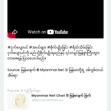
#ငှက်ပျောပင် #အပင်များ #စိုက်ပျိုးခြင်း #ရိတ်သိမ်းခြင်း
ငှက်ပျောပင်ကို မည်သို့စိုက်ပျိုးရမည်နှင့် ၎င်းလျင်မြန်စွာကြီးထွား
လာစေရန် ပြသပေးပါမည်။
Source: မြန်မာနက် ® Myanmar Net ⦿ မြန်မာတို့ရဲ့ ဒစ်ဂျစ်တယ်
အိမ်ရာ
Popular ⦿ လူကြိုက်များ
Myanmar Net Chat ⦿ မြန်မာနက် ခြက်
4/16/2025 05:39:00 am