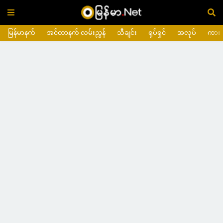
မြန်မာနက်
အင်တာနက် လမ်းညွှန်
သီချင်း
ရုပ်ရှင်
အလုပ်
ကား