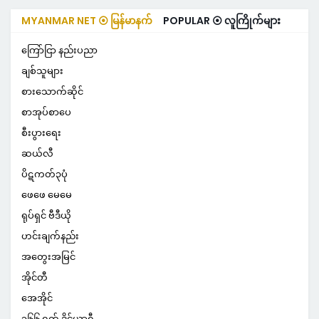
MYANMAR NET ⦿ မြန်မာနက်
POPULAR ⦿ လူကြိုက်များ
ကြော်ငြာ နည်းပညာ
ချစ်သူများ
စားသောက်ဆိုင်
စာအုပ်စာပေ
စီးပွားရေး
ဆယ်လီ
ပိဋကတ်၃ပုံ
ဖေဖေ မေမေ
ရုပ်ရှင် ဗီဒီယို
ဟင်းချက်နည်း
အတွေးအမြင်
အိုင်တီ
အေအိုင်
၃၆၆ ရက် ဒိုင်ယာရီ