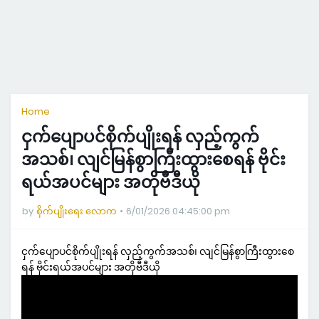
Home
ငှက်ပျောပင်စိုက်ပျိုးရန် လှည့်ကွက်
အသစ်၊ လျင်မြန်စွာကြီးထွားစေရန် ဗိုင်း
ရယ်အပင်များ အတိုဗီဒီယို
by
စိုက်ပျိုးရေး လောက
6/01/2026 04:45:00 pm
ငှက်ပျောပင်စိုက်ပျိုးရန် လှည့်ကွက်အသစ်၊ လျင်မြန်စွာကြီးထွားစေ
ရန် ဗိုင်းရယ်အပင်များ အတိုဗီဒီယို