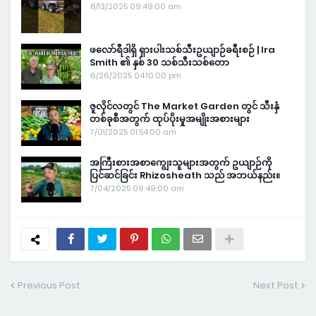
8/13/2025 09:49:00 am
ဖလော်ရီဒါရှိ ရှားပါးသစ်သီးဥယျာဉ်ခရီးစဉ် | Ira
Smith ၏ နှစ် 30 သစ်သီးသစ်တော
6/26/2025 04:10:00 pm
ဇူလိုင်လတွင် The Market Garden တွင် သီးနှံ
တစ်ခုစီအတွက် ထုပ်ပိုးမှုအမျိုးအစားများ
7/01/2025 01:54:00 am
အကြီးစားအစာကျွေးသူများအတွက် ဥယျာဉ်ကို
ပြင်ဆင်ခြင်း Rhizosheath သည် အဘယ်နည်း။
7/04/2025 09:49:00 am
Previous Post
Next Post