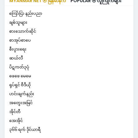
MYANMAR NET ⦿ မြန်မာနက်
POPULAR ⦿ လူကြိုက်များ
ကြော်ငြာ နည်းပညာ
ချစ်သူများ
စားသောက်ဆိုင်
စာအုပ်စာပေ
စီးပွားရေး
ဆယ်လီ
ပိဋကတ်၃ပုံ
ဖေဖေ မေမေ
ရုပ်ရှင် ဗီဒီယို
ဟင်းချက်နည်း
အတွေးအမြင်
အိုင်တီ
အေအိုင်
၃၆၆ ရက် ဒိုင်ယာရီ