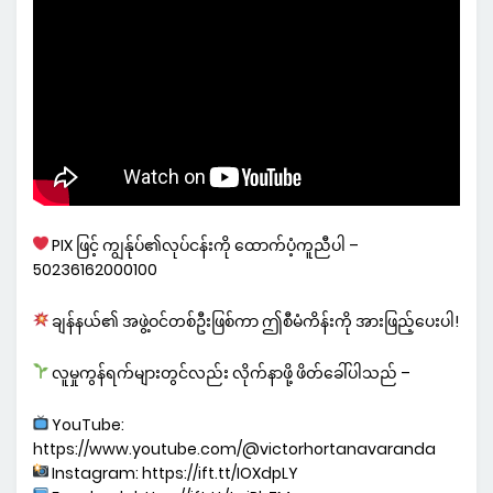
PIX ဖြင့် ကျွန်ုပ်၏လုပ်ငန်းကို ထောက်ပံ့ကူညီပါ –
50236162000100
ချန်နယ်၏ အဖွဲ့ဝင်တစ်ဦးဖြစ်ကာ ဤစီမံကိန်းကို အားဖြည့်ပေးပါ!
လူမှုကွန်ရက်များတွင်လည်း လိုက်နာဖို့ ဖိတ်ခေါ်ပါသည် –
YouTube:
https://www.youtube.com/@victorhortanavaranda
Instagram: https://ift.tt/IOXdpLY