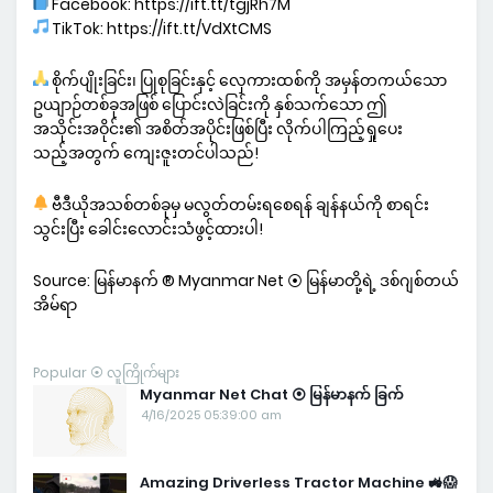
Facebook: https://ift.tt/tgjRh7M
TikTok: https://ift.tt/VdXtCMS
စိုက်ပျိုးခြင်း၊ ပြုစုခြင်းနှင့် လှေကားထစ်ကို အမှန်တကယ်သော
ဥယျာဉ်တစ်ခုအဖြစ် ပြောင်းလဲခြင်းကို နှစ်သက်သော ဤ
အသိုင်းအဝိုင်း၏ အစိတ်အပိုင်းဖြစ်ပြီး လိုက်ပါကြည့်ရှုပေး
သည့်အတွက် ကျေးဇူးတင်ပါသည်!
ဗီဒီယိုအသစ်တစ်ခုမှ မလွတ်တမ်းရစေရန် ချန်နယ်ကို စာရင်း
သွင်းပြီး ခေါင်းလောင်းသံဖွင့်ထားပါ!
Source: မြန်မာနက် ® Myanmar Net ⦿ မြန်မာတို့ရဲ့ ဒစ်ဂျစ်တယ်
အိမ်ရာ
Popular ⦿ လူကြိုက်များ
Myanmar Net Chat ⦿ မြန်မာနက် ခြက်
4/16/2025 05:39:00 am
Amazing Driverless Tractor Machine 🚜😱