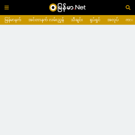
မြန်မာနက်
အင်တာနက် လမ်းညွှန်
သီချင်း
ရုပ်ရှင်
အလုပ်
ကား