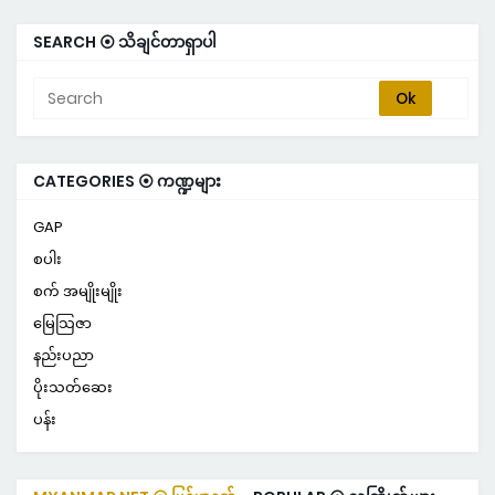
SEARCH ⦿ သိချင်တာရှာပါ
CATEGORIES ⦿ ကဏ္ဍများ
GAP
စပါး
စက် အမျိုးမျိုး
မြေသြဇာ
နည်းပညာ
ပိုးသတ်ဆေး
ပန်း