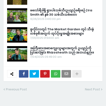
ဖလော်ရီဒါရှိ ရှားပါးသစ်သီးဥယျာဉ်ခရီးစဉ် | Ira
Smith ၏ နှစ် 30 သစ်သီးသစ်တော
6/26/2025 04:10:00 pm
ဇူလိုင်လတွင် The Market Garden တွင် သီးနှံ
တစ်ခုစီအတွက် ထုပ်ပိုးမှုအမျိုးအစားများ
7/01/2025 01:54:00 am
အကြီးစားအစာကျွေးသူများအတွက် ဥယျာဉ်ကို
ပြင်ဆင်ခြင်း Rhizosheath သည် အဘယ်နည်း။
7/04/2025 09:49:00 am
Previous Post
Next Post