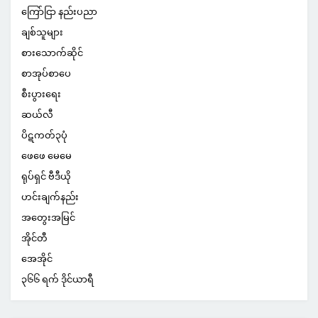
ကြော်ငြာ နည်းပညာ
ချစ်သူများ
စားသောက်ဆိုင်
စာအုပ်စာပေ
စီးပွားရေး
ဆယ်လီ
ပိဋကတ်၃ပုံ
ဖေဖေ မေမေ
ရုပ်ရှင် ဗီဒီယို
ဟင်းချက်နည်း
အတွေးအမြင်
အိုင်တီ
အေအိုင်
၃၆၆ ရက် ဒိုင်ယာရီ