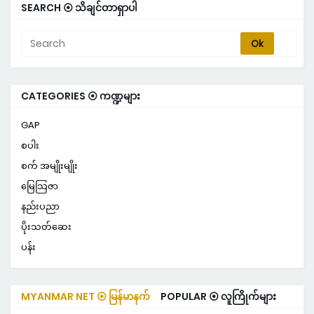
SEARCH ⦿ သိချင်တာရှာပါ
CATEGORIES ⦿ ကဏ္ဍများ
GAP
စပါး
စက် အမျိုးမျိုး
မြေသြဇာ
နည်းပညာ
ပိုးသတ်ဆေး
ပန်း
MYANMAR NET ⦿ မြန်မာနက်
POPULAR ⦿ လူကြိုက်များ