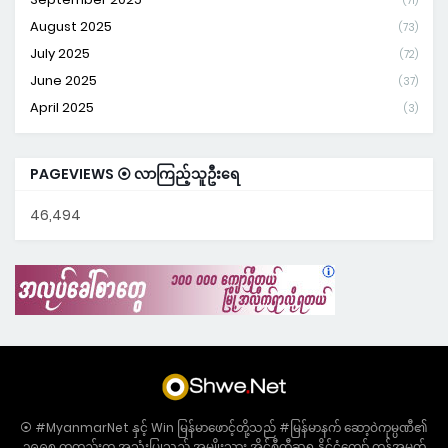
(71)
August 2025
(73)
July 2025
(72)
June 2025
(37)
April 2025
(3)
PAGEVIEWS ⦿ လာကြည့်သူဦးရေ
46,494
⦿ #MyanmarNet နှင့် Win မြန်မာဖောင့်တို့သည် #မြန်မာနက် ဆော့ဝဲကုမ္ပဏီ၏
၁၉၉၈ ကတည်းက အသုံးပြုသည့် အမျိုးသား အိုင်စီတီဆုရ နိုင်ငံကျော် ကုန်အမှတ်