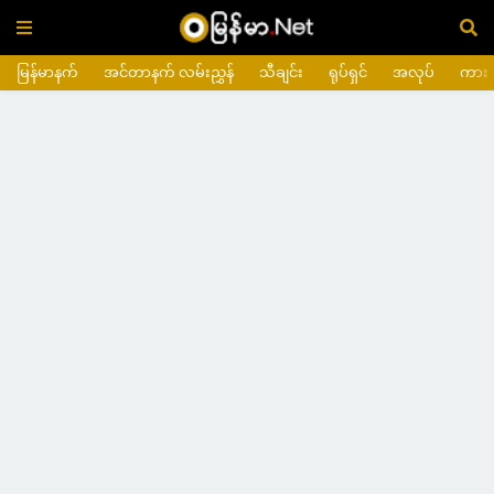
မြန်မာနက်
အင်တာနက် လမ်းညွှန်
သီချင်း
ရုပ်ရှင်
အလုပ်
ကား