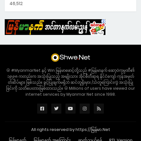
46,512
⦿ #MyanmarNet နှင့် Win မြန်မာဖောင့်တို့သည် #မြန်မာနက် ဆော့ဝဲကုမ္ပဏီ၏
၁၉၉၈ ကတည်းက အသုံးပြုသည့် အမျိုးသား အိုင်စီတီဆုရ နိုင်ငံကျော် ကုန်အမှတ်
တံဆိပ်များ ဖြစ်သည်။ ခွင့်ပြုချက်မရှိဘဲ ဆင်တူရိုးမှား /သံတူကြောင်းကွဲ အသုံးပြု
ခြင်းကို သတိပေးတားမြစ်ထားသည်။ ⦿ Millions of users have viewed our
internet services by Myanmar Net since 1998.
All rights reserved by https://မြန်မာ.Net
မြန်မာနက်
မြန်မာနက် အကြောင်း
ဆက်သွယ်ရန်
RTL Version