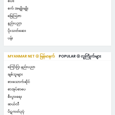
စပါး
စက် အမျိုးမျိုး
မြေသြဇာ
နည်းပညာ
ပိုးသတ်ဆေး
ပန်း
MYANMAR NET ⦿ မြန်မာနက်
POPULAR ⦿ လူကြိုက်များ
ကြော်ငြာ နည်းပညာ
ချစ်သူများ
စားသောက်ဆိုင်
စာအုပ်စာပေ
စီးပွားရေး
ဆယ်လီ
ပိဋကတ်၃ပုံ