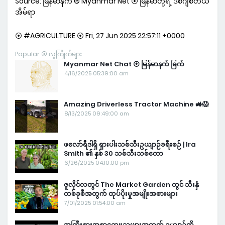
Source: မြန်မာနက် ® Myanmar Net ⦿ မြန်မာတို့ရဲ့ ဒစ်ဂျစ်တယ်
အိမ်ရာ
⦿ #AGRICULTURE ⦿ Fri, 27 Jun 2025 22:57:11 +0000
Popular ⦿ လူကြိုက်များ
Myanmar Net Chat ⦿ မြန်မာနက် ခြက်
4/16/2025 05:39:00 am
Amazing Driverless Tractor Machine 🚜😱
8/13/2025 09:49:00 am
ဖလော်ရီဒါရှိ ရှားပါးသစ်သီးဥယျာဉ်ခရီးစဉ် | Ira
Smith ၏ နှစ် 30 သစ်သီးသစ်တော
6/26/2025 04:10:00 pm
ဇူလိုင်လတွင် The Market Garden တွင် သီးနှံ
တစ်ခုစီအတွက် ထုပ်ပိုးမှုအမျိုးအစားများ
7/01/2025 01:54:00 am
အကြီးစားအစာကျွေးသူများအတွက် ဥယျာဉ်ကို