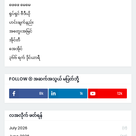
ဖေဖေ မေမေ
ရုပ်ရှင် ဗီဒီယို
ဟင်းချက်နည်း
အတွေးအမြင်
အိုင်တီ
အေအိုင်
၃၆၆ ရက် ဒိုင်ယာရီ
FOLLOW ⦿ အဆက်အသွယ် မပြတ်ဘို့
8k
1k
12k
လအလိုက် ဖတ်ရန်
July 2026
(17)