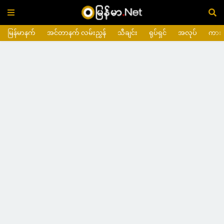
မြန်မာနက်
အင်တာနက် လမ်းညွှန်
သီချင်း
ရုပ်ရှင်
အလုပ်
ကား