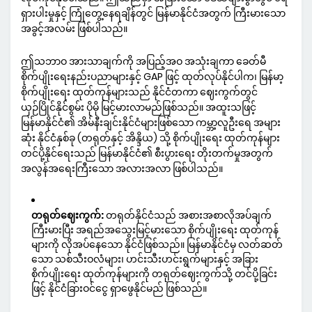
ရှားပါးမှုနှင့် ကြုံတွေ့နေရချိန်တွင် မြန်မာနိုင်ငံအတွက် ကြီးမားသော
အခွင့်အလမ်း ဖြစ်ပါသည်။
ဤသဘာဝ အားသာချက်ကို အပြည့်အဝ အသုံးချကာ ခေတ်မီ
စိုက်ပျိုးရေးနည်းပညာများနှင့် GAP ဖြင့် ထုတ်လုပ်နိုင်ပါက၊ မြန်မာ့
စိုက်ပျိုးရေး ထုတ်ကုန်များသည် နိုင်ငံတကာ ဈေးကွက်တွင်
ယှဉ်ပြိုင်နိုင်စွမ်း ပိုမို မြင့်မားလာမည်ဖြစ်သည်။ အထူးသဖြင့်
မြန်မာနိုင်ငံ၏ အိမ်နီးချင်းနိုင်ငံများဖြစ်သော ကမ္ဘာ့လူဦးရေ အများ
ဆုံး နိုင်ငံနှစ်ခု (တရုတ်နှင့် အိန္ဒိယ) သို့ စိုက်ပျိုးရေး ထုတ်ကုန်များ
တင်ပို့နိုင်ရေးသည် မြန်မာနိုင်ငံ၏ စီးပွားရေး တိုးတက်မှုအတွက်
အလွန်အရေးကြီးသော အလားအလာ ဖြစ်ပါသည်။
တရုတ်ဈေးကွက်:
တရုတ်နိုင်ငံသည် အစားအစာလိုအပ်ချက်
ကြီးမားပြီး အရည်အသွေးမြင့်မားသော စိုက်ပျိုးရေး ထုတ်ကုန်
များကို လိုအပ်နေသော နိုင်ငံဖြစ်သည်။ မြန်မာနိုင်ငံမှ လတ်ဆတ်
သော သစ်သီးဝလံများ၊ ဟင်းသီးဟင်းရွက်များနှင့် အခြား
စိုက်ပျိုးရေး ထုတ်ကုန်များကို တရုတ်ဈေးကွက်သို့ တင်ပို့ခြင်း
ဖြင့် နိုင်ငံခြားဝင်ငွေ ရှာဖွေနိုင်မည် ဖြစ်သည်။