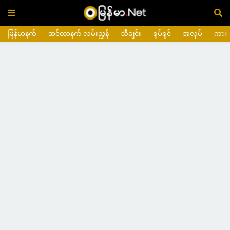
မြန်မာနက်
အင်တာနက် လမ်းညွှန်
သီချင်း
ရုပ်ရှင်
အလုပ်
ကား