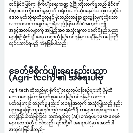
တစ်နိုင်ငံဖြစ်ရာ၊ စိုက်ပျိုးရေးကဏ္ဍ ဖွံ့ဖြိုးတိုးတက်မှုသည် နိုင်ငံ၏
စီးပွားရေး တိုးတက်မှုနှင့် တိုက်ရိုက်သက်ဆိုင်နေပါသည်။ အပူပိုင်း
ဒေသ မုတ်သုံရာသီဥတုနှင့် မိုးသည်းထန်စွာ ရွာသွန်းမှုကဲ့သို့သော
သဘာဝအားသာချက်များရှိသည့် မြန်မာနိုင်ငံအတွက်၊ ဤ
အခွင့်အလမ်းများကို အပြည့်အဝ အသုံးချကာ ခေတ်မီနည်းပညာ
များဖြင့် စိုက်ပျိုးရေး ကဏ္ဍကို မြှင့်တင်ရန်မှာ အချိန်နှင့်တပြေးညီ
လုပ်ဆောင်ရမည့် ကိစ္စဖြစ်ပါသည်။
ခေတ်မီစိုက်ပျိုးရေးနည်းပညာ
(Agri-tech) ၏ အရေးပါပုံ
Agri-tech ဆိုသည်မှာ စိုက်ပျိုးရေးလုပ်ငန်းစဉ်များကို ပိုမိုထိ
ရောက်စေရန်၊ ကုန်ထုတ်စွမ်းအား မြှင့်တင်ရန်နှင့် သဘာဝ
ပတ်ဝန်းကျင် ထိခိုက်မှု နည်းပါးစေရန်အတွက် အသုံးပြုသည့် နည်း
ပညာများဖြစ်သည်။ ၎င်းတွင် အာရုံခံကိရိယာများ၊ ဒရုန်းများ၊ ဒေ
တာခွဲခြမ်းစိတ်ဖြာခြင်း၊ ဉာဏ်ရည်တု (AI)၊ စက်ရုပ်များ၊ GPS စနစ်
များ စသည်တို့ ပါဝင်သည်။ ၎င်းတို့၏ အရေးပါပုံမှာ အောက်ပါ
အတိုင်း ဖြစ်ပါသည်-