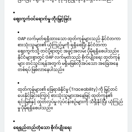
ဈေးကွက်ဝင်ရောက်မှု တိုးမြှင့်ခြင်း
GAP လက်မှတ်ရရှိထားသော ထုတ်ကုန်များသည် နိုင်ငံတကာ
စားသုံးသူများ၏ ယုံကြည်မှုကို ရရှိစေပြီး နိုင်ငံတကာ
ဈေးကွက်သို့ တင်ပို့ရာတွင် အခွင့်အလမ်း ပိုမိုရရှိစေပါသည်။
နိုင်ငံများစွာတွင် GAP လက်မှတ်သည် စိုက်ပျိုးရေး ထုတ်ကုန်
များ တင်သွင်းရန်အတွက် မရှိမဖြစ်လိုအပ်သော အခြေအနေ
တစ်ရပ် ဖြစ်လာနေပါသည်။
ထုတ်ကုန်များ၏ ခြေရာခံနိုင်မှု (Traceability) ကို မြှင့်တင်
ပေးနိုင်ခြင်းကြောင့် စားသုံးသူများအနေဖြင့် ထုတ်ကုန်၏
ရင်းမြစ်နှင့် ထုတ်လုပ်မှု လုပ်ငန်းစဉ်များကို သိရှိနိုင်ပြီး ယုံကြည်
မှု ပိုမိုရရှိစေပါသည်။
ရေရှည်တည်တံ့သော စိုက်ပျိုးရေး