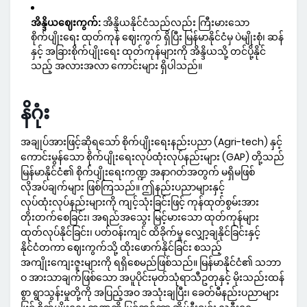
အိန္ဒိယဈေးကွက်:
အိန္ဒိယနိုင်ငံသည်လည်း ကြီးမားသော
စိုက်ပျိုးရေး ထုတ်ကုန် ဈေးကွက် ရှိပြီး မြန်မာနိုင်ငံမှ ပဲမျိုးစုံ၊ ဆန်
နှင့် အခြားစိုက်ပျိုးရေး ထုတ်ကုန်များကို အိန္ဒိယသို့ တင်ပို့နိုင်
သည့် အလားအလာ ကောင်းများ ရှိပါသည်။
နိဂုံး
အချုပ်အားဖြင့်ဆိုရသော် စိုက်ပျိုးရေးနည်းပညာ (Agri-tech) နှင့်
ကောင်းမွန်သော စိုက်ပျိုးရေးလုပ်ထုံးလုပ်နည်းများ (GAP) တို့သည်
မြန်မာနိုင်ငံ၏ စိုက်ပျိုးရေးကဏ္ဍ အနာဂတ်အတွက် မရှိမဖြစ်
လိုအပ်ချက်များ ဖြစ်ကြသည်။ ဤနည်းပညာများနှင့်
လုပ်ထုံးလုပ်နည်းများကို ကျင့်သုံးခြင်းဖြင့် ကုန်ထုတ်စွမ်းအား
တိုးတက်စေခြင်း၊ အရည်အသွေး မြင့်မားသော ထုတ်ကုန်များ
ထုတ်လုပ်နိုင်ခြင်း၊ ပတ်ဝန်းကျင် ထိခိုက်မှု လျှော့ချနိုင်ခြင်းနှင့်
နိုင်ငံတကာ ဈေးကွက်သို့ ထိုးဖောက်နိုင်ခြင်း စသည့်
အကျိုးကျေးဇူးများကို ရရှိစေမည်ဖြစ်သည်။ မြန်မာနိုင်ငံ၏ သဘာ
ဝ အားသာချက်ဖြစ်သော အပူပိုင်းမုတ်သုံရာသီဥတုနှင့် မိုးသည်းထန်
စွာ ရွာသွန်းမှုတို့ကို အပြည့်အဝ အသုံးချပြီး၊ ခေတ်မီနည်းပညာများ