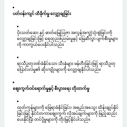
ပတ်ဝန်းကျင် ထိခိုက်မှု လျှော့ချခြင်း
ပိုးသတ်ဆေး နှင့် ဓာတ်မြေသြဇာ အလွန်အကျွံသုံးစွဲခြင်းကို
လျှော့ချခြင်းဖြင့် ရေထုညစ်ညမ်းမှုနှင့် မြေဆီလွှာ ပျက်စီးမှုများ
ကို ကာကွယ်ပေးနိုင်ပါသည်။
ရာသီဥတုဒဏ်ခံနိုင်သော သီးနှံများ ဖန်တီးခြင်းဖြင့် ရာသီဥတု
ပြောင်းလဲမှု၏ ဆိုးကျိုးများကို လျှော့ချနိုင်ပါသည်။
ဈေးကွက်ဝင်ရောက်မှုနှင့် စီးပွားရေး တိုးတက်မှု
ထုတ်ကုန်များကို ခြေရာခံနိုင်ခြင်း၊ အရည်အသွေး ထိန်းချုပ်နိုင်
ခြင်းဖြင့် နိုင်ငံတကာဈေးကွက် လိုအပ်ချက်များကို ဖြည့်ဆည်း
ပေးနိုင်ပြီး တင်ပို့မှုများကို တိုးမြှင့်နိုင်ပါသည်။