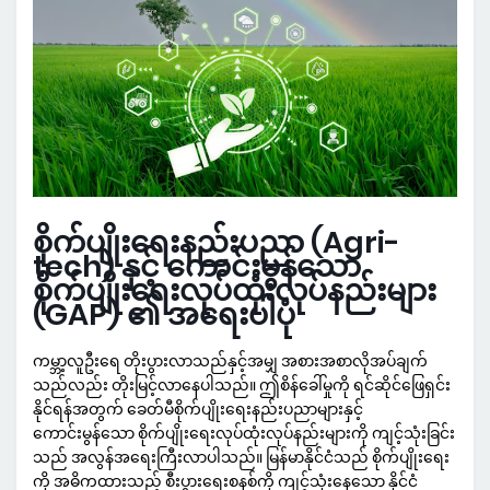
စိုက်ပျိုးရေးနည်းပညာ (Agri-
tech) နှင့် ကောင်းမွန်သော
စိုက်ပျိုးရေးလုပ်ထုံးလုပ်နည်းများ
(GAP) ၏ အရေးပါပုံ
ကမ္ဘာ့လူဦးရေ တိုးပွားလာသည်နှင့်အမျှ အစားအစာလိုအပ်ချက်
သည်လည်း တိုးမြင့်လာနေပါသည်။ ဤစိန်ခေါ်မှုကို ရင်ဆိုင်ဖြေရှင်း
နိုင်ရန်အတွက် ခေတ်မီစိုက်ပျိုးရေးနည်းပညာများနှင့်
ကောင်းမွန်သော စိုက်ပျိုးရေးလုပ်ထုံးလုပ်နည်းများကို ကျင့်သုံးခြင်း
သည် အလွန်အရေးကြီးလာပါသည်။ မြန်မာနိုင်ငံသည် စိုက်ပျိုးရေး
ကို အဓိကထားသည့် စီးပွားရေးစနစ်ကို ကျင့်သုံးနေသော နိုင်ငံ