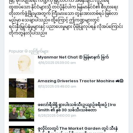
ဖြင့် စိုက်ပျိုးရေး ကဏ္ဍကို မြှင့်တင်ကာ အိမ်နီးချင်း လူဦးရေ
ထူထပ်သော နိုင်ငံများသို့ တင်ပို့နိုင်ပါက မြန်မာနိုင်ငံ၏ စီးပွားရေး
တိုးတက်ဖွံ့ဖြိုးမှုအတွက် ကြီးမားသော တွန်းအားတစ်ရပ် ဖြစ်လာ
မည်မှာ သေချာပါသည်။ ထို့ကြောင့် ဤကဏ္ဍများတွင်
ရင်းနှီးမြှုပ်နှံမှုများနှင့် ပညာပေးမှုများ ပိုမိုပြုလုပ်ရန် လိုအပ်ကြောင်း
တိုက်တွန်းလိုပါသည်။
Popular ⦿ လူကြိုက်များ
Myanmar Net Chat ⦿ မြန်မာနက် ခြက်
4/16/2025 05:39:00 am
Amazing Driverless Tractor Machine 🚜😱
8/13/2025 09:49:00 am
ဖလော်ရီဒါရှိ ရှားပါးသစ်သီးဥယျာဉ်ခရီးစဉ် | Ira
Smith ၏ နှစ် 30 သစ်သီးသစ်တော
6/26/2025 04:10:00 pm
ဇူလိုင်လတွင် The Market Garden တွင် သီးနှံ