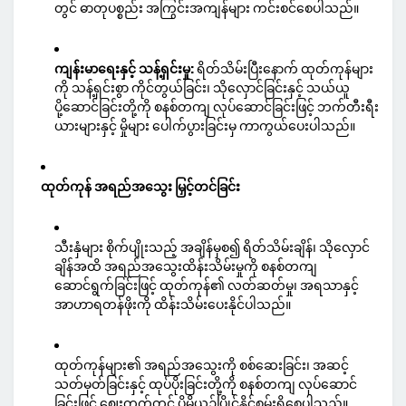
တွင် ဓာတုပစ္စည်း အကြွင်းအကျန်များ ကင်းစင်စေပါသည်။
ကျန်းမာရေးနှင့် သန့်ရှင်းမှု:
ရိတ်သိမ်းပြီးနောက် ထုတ်ကုန်များ
ကို သန့်ရှင်းစွာ ကိုင်တွယ်ခြင်း၊ သိုလှောင်ခြင်းနှင့် သယ်ယူ
ပို့ဆောင်ခြင်းတို့ကို စနစ်တကျ လုပ်ဆောင်ခြင်းဖြင့် ဘက်တီးရီး
ယားများနှင့် မှိုများ ပေါက်ပွားခြင်းမှ ကာကွယ်ပေးပါသည်။
ထုတ်ကုန် အရည်အသွေး မြှင့်တင်ခြင်း
သီးနှံများ စိုက်ပျိုးသည့် အချိန်မှစ၍ ရိတ်သိမ်းချိန်၊ သိုလှောင်
ချိန်အထိ အရည်အသွေးထိန်းသိမ်းမှုကို စနစ်တကျ
ဆောင်ရွက်ခြင်းဖြင့် ထုတ်ကုန်၏ လတ်ဆတ်မှု၊ အရသာနှင့်
အာဟာရတန်ဖိုးကို ထိန်းသိမ်းပေးနိုင်ပါသည်။
ထုတ်ကုန်များ၏ အရည်အသွေးကို စစ်ဆေးခြင်း၊ အဆင့်
သတ်မှတ်ခြင်းနှင့် ထုပ်ပိုးခြင်းတို့ကို စနစ်တကျ လုပ်ဆောင်
ခြင်းဖြင့် ဈေးကွက်တွင် ပိုမိုယှဉ်ပြိုင်နိုင်စွမ်းရှိစေပါသည်။