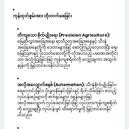
ကုန်ထုတ်စွမ်းအား တိုးတက်စေခြင်း
တိကျသော စိုက်ပျိုးရေး (Precision Agriculture):
မြေဆီလွှာအခြေအနေ၊ ရာသီဥတုအခြေအနေနှင့် သီးနှံ
အခြေအနေတို့ကို ဒေတာများဖြင့် စောင့်ကြည့်လေ့လာပြီး ရေ၊
မြေသြဇာနှင့် ပိုးသတ်ဆေးတို့ကို လိုအပ်သည့် ပမာဏအတိုင်း
သာ အသုံးပြုခြင်းဖြင့် ကုန်ကျစရိတ်ကို လျှော့ချကာ အထွက်
နှုန်းကို မြှင့်တင်ပေးနိုင်ပါသည်။
အလိုအလျောက်စနစ် (Automation):
သီးနှံစိုက်ပျိုးခြင်း၊
ရေလောင်းခြင်း၊ ပိုးမွှားနှိမ်နင်းခြင်းနှင့် ရိတ်သိမ်းခြင်း စသည့်
လုပ်ငန်းစဉ်များကို စက်ရုပ်များ၊ ဒရုန်းများဖြင့်
အလိုအလျောက် လုပ်ဆောင်ခြင်းဖြင့် လုပ်သားကုန်ကျစရိတ်
ကို လျှော့ချပြီး လုပ်ငန်းခွင် ထိရောက်မှုကို မြှင့်တင်ပေးနိုင်
ပါသည်။