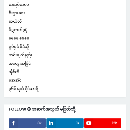
စာအုပ်စာပေ
စီးပွားရေး
ဆယ်လီ
ပိဋကတ်၃ပုံ
ဖေဖေ မေမေ
ရုပ်ရှင် ဗီဒီယို
ဟင်းချက်နည်း
အတွေးအမြင်
အိုင်တီ
အေအိုင်
၃၆၆ ရက် ဒိုင်ယာရီ
FOLLOW ⦿ အဆက်အသွယ် မပြတ်ဘို့
8k
1k
12k