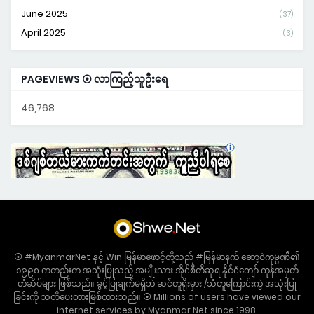
June 2025
(37)
April 2025
(3)
PAGEVIEWS ⦿ လာကြည့်သူဦးရေ
46,768
⦿ #MyanmarNet နှင့် Win မြန်မာဖောင့်တို့သည် #မြန်မာနက် ဆော့ဝဲကုမ္ပဏီ၏
၁၉၉၈ ကတည်းက အသုံးပြုသည့် အမျိုးသား အိုင်စီတီဆုရ နိုင်ငံကျော် ကုန်အမှတ်
တံဆိပ်များ ဖြစ်သည်။ ခွင့်ပြုချက်မရှိဘဲ ဆင်တူရိုးမှား /သံတူကြောင်းကွဲ အသုံးပြု
ခြင်းကို သတိပေးတားမြစ်ထားသည်။ ⦿ Millions of users have viewed our
internet services by Myanmar Net since 1998.