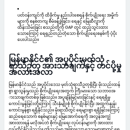
ပတ်ဝန်းကျင်ကို ထိခိုက်မှု နည်းပါးစေရန် စိုက်ပျိုးရေး အမှိုက်
များကို စနစ်တကျ စီမံခန့်ခွဲခြင်း၊ ရေနှင့် မြေဆီလွှာကို
ထိန်းသိမ်းခြင်း စသည်တို့ကို GAP တွင် ထည့်သွင်းထား
သောကြောင့် ရေရှည်တည်တံ့သော စိုက်ပျိုးရေးစနစ်ကို ပံ့ပိုး
ပေးပါသည်။
မြန်မာနိုင်ငံ၏ အပူပိုင်းမုတ်သုံ
ရာသီဥတု အားသာချက်နှင့် တင်ပို့မှု
အလားအလာ
မြန်မာနိုင်ငံသည် အပူပိုင်းဒေသ မုတ်သုံရာသီဥတုရှိပြီး မိုးသည်းထန်
စွာ ရွာသွန်းမှုသည် စိုက်ပျိုးရေးအတွက် ကြီးမားသော သဘာဝအ
ားသာချက်တစ်ခု ဖြစ်သည်။ အပူချိန်မြင့်မားခြင်းနှင့် ရေရရှိမှု
ကောင်းမွန်ခြင်းတို့ကြောင့် သီးနှံမျိုးစုံ စိုက်ပျိုးနိုင်ပြီး အထွက်နှုန်း
ကောင်းမွန်စွာ ရရှိနိုင်သည်။ မိုးရာသီတွင် ရေများစွာ ရရှိခြင်းကြောင့်
ဆည်ရေသောက် စနစ်များနှင့် မြေအောက်ရေကို အလွန်အကျွံ
အားထားရန် မလိုအပ်ဘဲ စိုက်ပျိုးရေး လုပ်ငန်းများကို အားထား
လုပ်ကိုင်နိုင်ပါသည်။ ဤသည်မှာ အခြားသော ဒေသများစွာတွင် ရေ