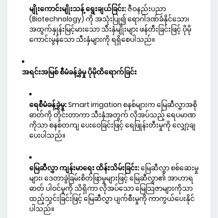
မျိုးကောင်းမျိုးသန့် ရွေးချယ်ခြင်း:
ဇီဝနည်းပညာ
(Biotechnology) ကို အသုံးပြု၍ ရောဂါဒဏ်ခံနိုင်သော၊
အထွက်နှုန်းမြင့်မားသော သီးနှံမျိုးများ ဖန်တီးခြင်းဖြင့် ပိုမို
ကောင်းမွန်သော သီးနှံများကို ရရှိစေပါသည်။
အရင်းအမြစ် စီမံခန့်ခွဲမှု ပိုမိုထိရောက်ခြင်း
ရေစီမံခန့်ခွဲမှု:
Smart irrigation စနစ်များက မြေဆီလွှာအစို
ဓာတ်ကို တိုင်းတာကာ သီးနှံအတွက် လိုအပ်သည့် ရေပမာဏ
ကိုသာ စနစ်တကျ ပေးဝေခြင်းဖြင့် ရေဖြုန်းတီးမှုကို လျှော့ချ
ပေးပါသည်။
မြေဆီလွှာ ကျန်းမာရေး ထိန်းသိမ်းခြင်း:
မြေဆီလွှာ စစ်ဆေးမှု
များ၊ ဒေတာခွဲခြမ်းစိတ်ဖြာမှုများဖြင့် မြေဆီလွှာ၏ အာဟာရ
ဓာတ် ပါဝင်မှုကို သိရှိကာ လိုအပ်သော မြေသြဇာများကိုသာ
ထည့်သွင်းခြင်းဖြင့် မြေဆီလွှာ ပျက်စီးမှုကို ကာကွယ်ပေးနိုင်
ပါသည်။