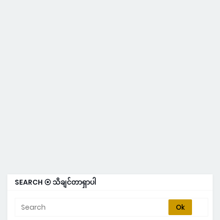
SEARCH ⦿ သိချင်တာရှာပါ