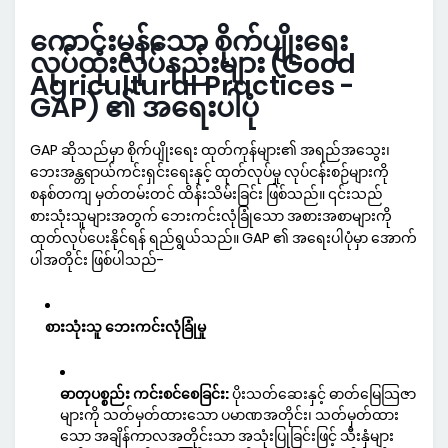
ကောင်းမွန်သော စိုက်ပျိုးရေး
လုပ်ထုံးလုပ်နည်းများ (Good
Agricultural Practices -
GAP) ၏ အရေးပါပုံ
GAP ဆိုသည်မှာ စိုက်ပျိုးရေး ထုတ်ကုန်များ၏ အရည်အသွေး၊
ဘေးအန္တရာယ်ကင်းရှင်းရေးနှင့် ထုတ်လုပ်မှု လုပ်ငန်းစဉ်များကို
စနစ်တကျ မှတ်တမ်းတင် ထိန်းသိမ်းခြင်း ဖြစ်သည်။ ၎င်းသည်
စားသုံးသူများအတွက် ဘေးကင်းလုံခြုံသော အစားအစာများကို
ထုတ်လုပ်ပေးနိုင်ရန် ရည်ရွယ်သည်။ GAP ၏ အရေးပါပုံမှာ အောက်
ပါအတိုင်း ဖြစ်ပါသည်-
စားသုံးသူ ဘေးကင်းလုံခြုံမှု
ဓာတုပစ္စည်း ကင်းစင်စေခြင်း:
ပိုးသတ်ဆေးနှင့် ဓာတ်မြေသြဇာ
များကို သတ်မှတ်ထားသော ပမာဏအတိုင်း၊ သတ်မှတ်ထား
သော အချိန်ကာလအတိုင်းသာ အသုံးပြုခြင်းဖြင့် သီးနှံများ